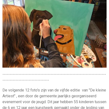
-----------------------------------------------------------------------
--------------------------------
De volgende 12 foto's zijn van de vijfde editie van "De kleine
Artiest" , een door de gemeente jaarlijks georganiseerd
evenement voor de jeugd. Dit jaar hebben 55 kinderen tussen
de 6 en 12 jaar een kunstwerk gemaakt onder de leiding van